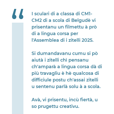
“
I sculari di a classa di CM1-
CM2 di a scola di Belgudè vi
prisentanu un filmettu à prò
di a lingua corsa per
l'Assemblea di i zitelli 2025.
Si dumandavanu cumu si pò
aiutà i zitelli chì pensanu
ch'amparà a lingua corsa dà di
più travagliu è hè qualcosa di
difficiule postu ch'assai zitelli
u sentenu parlà solu à a scola.
Avà, vi prisentu, incù fiertà, u
so prugettu creativu.