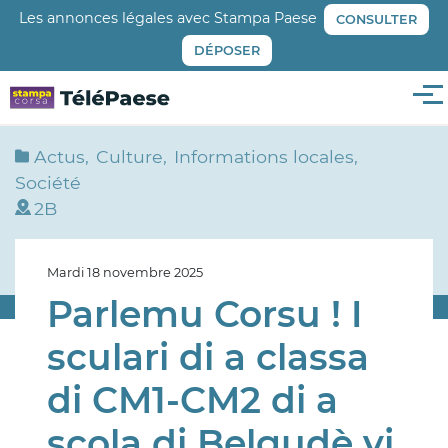
Aller
Les annonces légales avec Stampa Paese
CONSULTER
au
DÉPOSER
contenu
principal
Me
Actus
Culture
Informations locales
Société
2B
Mardi 18 novembre 2025
Parlemu Corsu ! I
sculari di a classa
di CM1-CM2 di a
scola di Belgudè vi