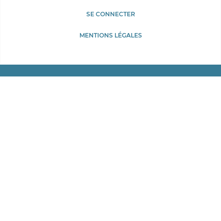
Menu
SE CONNECTER
du
Pied
MENTIONS LÉGALES
compte
de
de
page
l'utilisateur