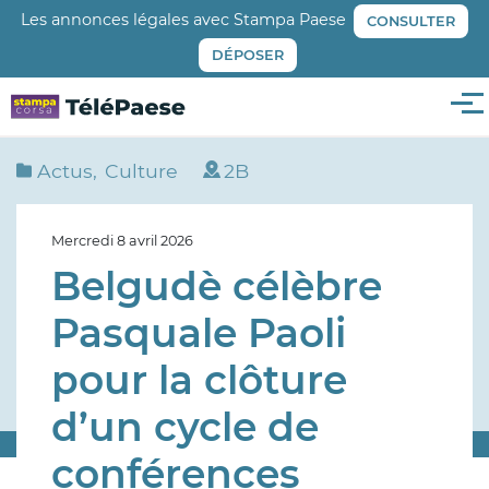
Aller
Les annonces légales avec Stampa Paese
CONSULTER
au
DÉPOSER
contenu
principal
Me
Actus
Culture
2B
Mercredi 8 avril 2026
Belgudè célèbre
Pasquale Paoli
pour la clôture
d’un cycle de
conférences