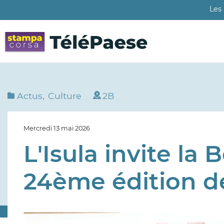
Aller
Les
au
contenu
principal
Actus
Culture
2B
Mercredi 13 mai 2026
L'Isula invite la 
24ème édition de
Image