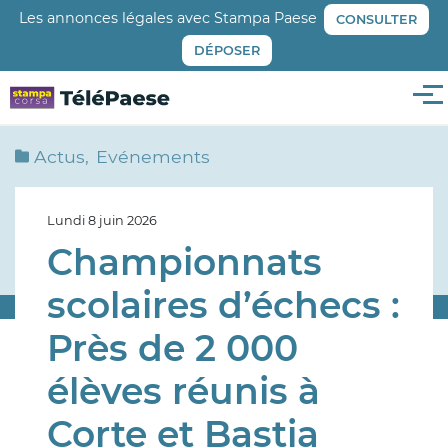
Aller
Les annonces légales avec Stampa Paese
CONSULTER
au
DÉPOSER
contenu
principal
Me
Actus
Evénements
Lundi 8 juin 2026
Championnats
scolaires d’échecs :
Près de 2 000
élèves réunis à
Corte et Bastia