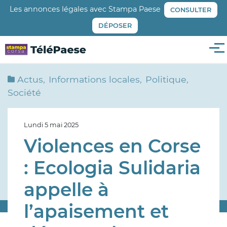
Aller
Les annonces légales avec Stampa Paese
CONSULTER
au
DÉPOSER
contenu
principal
Me
Actus
Informations locales
Politique
Société
Lundi 5 mai 2025
Violences en Corse
: Ecologia Sulidaria
appelle à
l’apaisement et