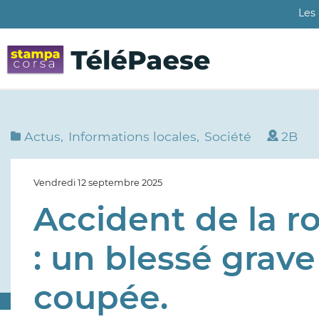
Aller
Les
au
contenu
principal
Actus
Informations locales
Société
2B
Vendredi 12 septembre 2025
Accident de la r
: un blessé grave
coupée.