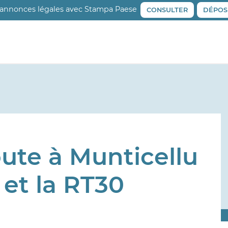
 annonces légales avec Stampa Paese
CONSULTER
DÉPOS
oute à Munticellu
 et la RT30