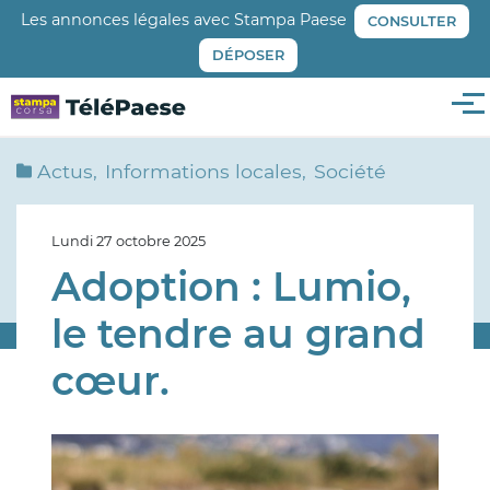
Aller
Les annonces légales avec Stampa Paese
CONSULTER
au
DÉPOSER
contenu
principal
Me
Actus
Informations locales
Société
Lundi 27 octobre 2025
Adoption : Lumio,
le tendre au grand
cœur.
Image