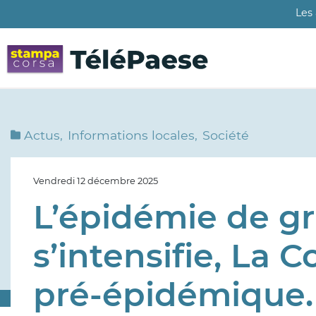
Aller
Les
au
contenu
principal
Actus
Informations locales
Société
Vendredi 12 décembre 2025
L’épidémie de gr
s’intensifie, La 
pré-épidémique.