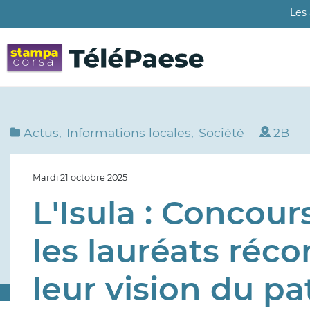
Aller
Les
au
contenu
principal
Actus
Informations locales
Société
2B
Mardi 21 octobre 2025
L'Isula : Concour
les lauréats ré
leur vision du p