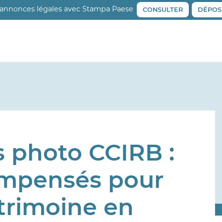
 annonces légales avec Stampa Paese
CONSULTER
DÉPOS
s photo CCIRB :
compensés pour
atrimoine en