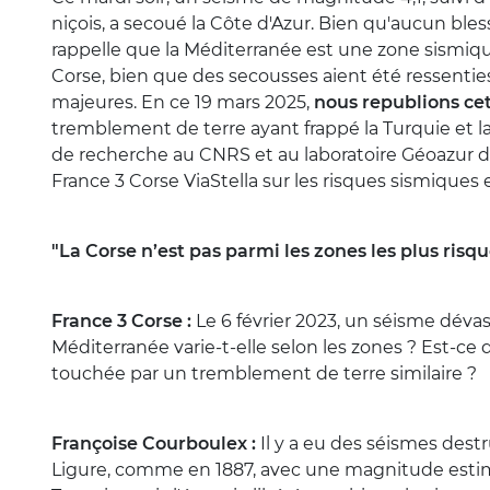
niçois, a secoué la Côte d'Azur. Bien qu'aucun ble
rappelle que la Méditerranée est une zone sismique
Corse, bien que des secousses aient été ressenties
majeures. En ce 19 mars 2025,
nous republions cet
tremblement de terre ayant frappé la Turquie et la S
de recherche au CNRS et au laboratoire Géoazur de l
France 3 Corse ViaStella sur les risques sismiques 
"La Corse n’est pas parmi les zones les plus risq
France 3 Corse :
Le 6 février 2023, un séisme dévast
Méditerranée varie-t-elle selon les zones ? Est-ce qu
touchée par un tremblement de terre similaire ?
Françoise Courboulex :
Il y a eu des séismes dest
Ligure, comme en 1887, avec une magnitude estimée