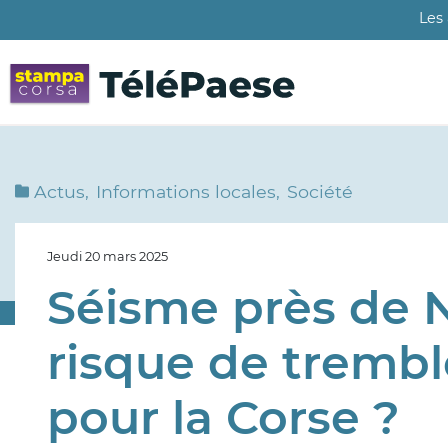
Aller
Les
au
contenu
principal
Actus
Informations locales
Société
Jeudi 20 mars 2025
Séisme près de Ni
risque de tremb
pour la Corse ?