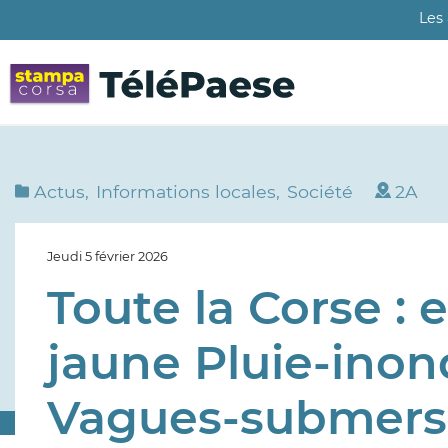
Aller
Les
au
contenu
principal
Actus
Informations locales
Société
2A
Jeudi 5 février 2026
Toute la Corse : 
jaune Pluie-inon
Vagues-submers