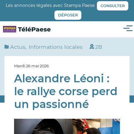
Aller
Les annonces légales avec Stampa Paese
CONSULTER
au
DÉPOSER
contenu
principal
Me
Actus
Informations locales
2B
Mardi 26 mai 2026
Alexandre Léoni :
le rallye corse perd
un passionné
Image