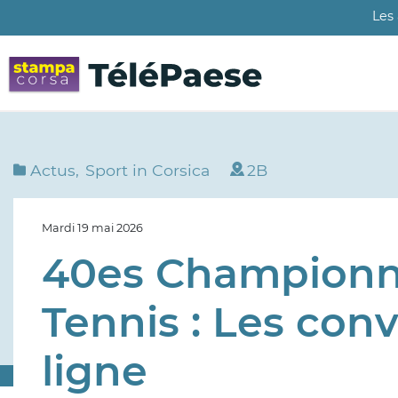
Aller
Les
au
contenu
principal
Actus
Sport in Corsica
2B
Mardi 19 mai 2026
40es Championna
Tennis : Les con
ligne