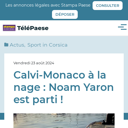
Aller
Les annonces légales avec Stampa Paese
CONSULTER
au
DÉPOSER
contenu
principal
Me
Actus
Sport in Corsica
Vendredi 23 août 2024
Calvi-Monaco à la
nage : Noam Yaron
est parti !
Image