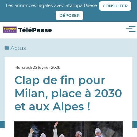
Aller
Les annonces légales avec Stampa Paese
CONSULTER
au
DÉPOSER
contenu
principal
Me
Actus
Mercredi 25 février 2026
Clap de fin pour
Milan, place à 2030
et aux Alpes !
Image