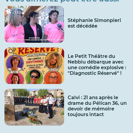
2B
Stéphanie Simonpieri
est décédée
Le Petit Théâtre du
Nebbiu débarque avec
une comédie explosive :
"Diagnostic Réservé" !
2B
Calvi : 21 ans après le
drame du Pélican 36, un
devoir de mémoire
toujours intact