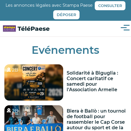
Aller
Les annonces légales avec Stampa Paese
CONSULTER
au
DÉPOSER
contenu
principal
Me
Evénements
2B
Solidarité à Biguglia :
Concert caritatif ce
samedi pour
l'Association Armelle
2B
Biera è Ballò : un tournoi
de football pour
rassembler le Cap Corse
autour du sport et de la