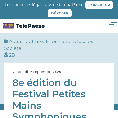
Aller
Les annonces légales avec Stampa Paese
CONSULTER
au
DÉPOSER
contenu
principal
Me
Actus
Culture
Informations locales
Société
2B
Vendredi 26 septembre 2025
8e édition du
Festival Petites
Mains
Symphoniques,