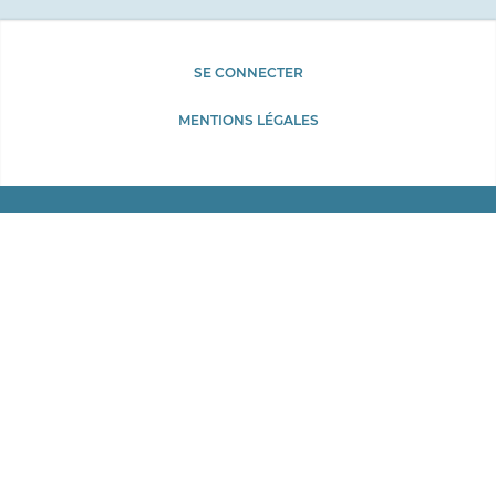
Menu
SE CONNECTER
du
Pied
MENTIONS LÉGALES
compte
de
de
page
l'utilisateur