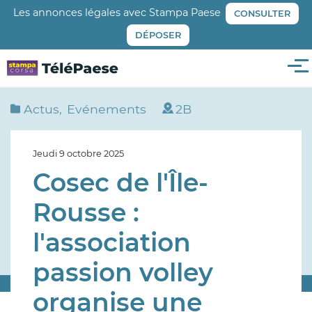
Aller
Les annonces légales avec Stampa Paese
CONSULTER
au
DÉPOSER
contenu
principal
Me
Actus
Evénements
2B
Jeudi 9 octobre 2025
Cosec de l'Île-
Rousse :
l'association
passion volley
organise une