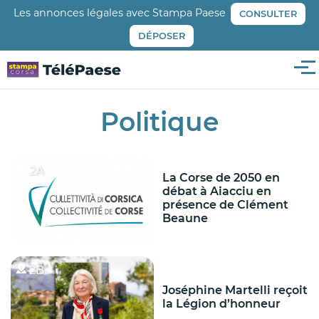
Aller
Les annonces légales avec Stampa Paese
CONSULTER
au
DÉPOSER
contenu
principal
Me
Politique
2A
La Corse de 2050 en
débat à Aiacciu en
présence de Clément
Beaune
2B
Joséphine Martelli reçoit
la Légion d’honneur